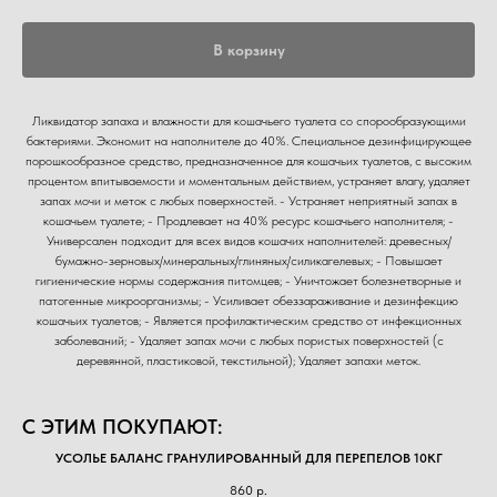
В корзину
Ликвидатор запаха и влажности для кошачьего туалета со спорообразующими
бактериями. Экономит на наполнителе до 40%. Специальное дезинфицирующее
порошкообразное средство, предназначенное для кошачьих туалетов, c высоким
процентом впитываемости и моментальным действием, устраняет влагу, удаляет
запах мочи и меток с любых поверхностей. - Устраняет неприятный запах в
кошачьем туалете; - Продлевает на 40% ресурс кошачьего наполнителя; -
Универсален подходит для всех видов кошачих наполнителей: древесных/
бумажно-зерновых/минеральных/глиняных/силикагелевых; - Повышает
гигиенические нормы содержания питомцев; - Уничтожает болезнетворные и
патогенные микроорганизмы; - Усиливает обеззараживание и дезинфекцию
кошачьих туалетов; - Является профилактическим средство от инфекционных
заболеваний; - Удаляет запах мочи с любых пористых поверхностей (с
деревянной, пластиковой, текстильной); Удаляет запахи меток.
С ЭТИМ ПОКУПАЮТ:
УСОЛЬЕ БАЛАНС ГРАНУЛИРОВАННЫЙ ДЛЯ ПЕРЕПЕЛОВ 10КГ
860
р.