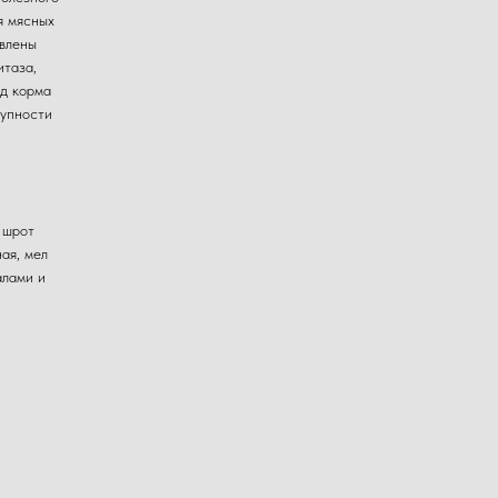
я мясных
авлены
итаза,
од корма
рупности
 шрот
ая, мел
алами и