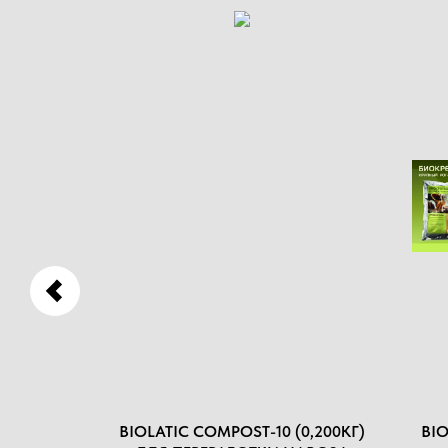
PRO,
BIOLATIC COMPOST-10 (0,200КГ)
BI