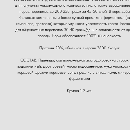
для получения максимального количества яиц, а также вырашивани
пород перепелов до 200-250 грамм за 45-50 дней. В корм доб
белковые компоненты и более лучший премикс с ферментами (ф
ксиланаза, протеаза) которые улучшают усвояемость корма. Расх
для яйценостных перепелов 30-40 грамм/день в зависимости от к
породы. Корм обеспечивает 100% яйценоскость.
Протеин 20%, обменная энергия 2800 Ккал/кг.
СОСТАВ: Пшеница, соя полножирная экструдированная, горох,
подсолнечный, шрот соевый, масло подсолнечное, мука мясокостн
кормовой, дрожжи кормовые, соль, премикс с витаминами, минер
ферментами
Крупка 1-2 мм.