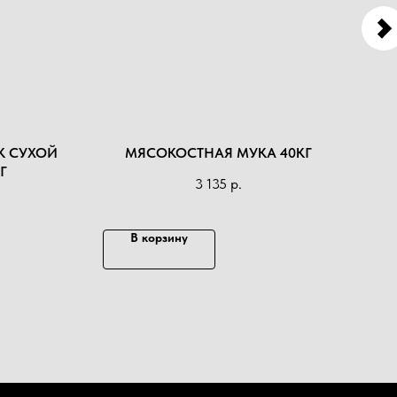
К СУХОЙ
МЯСОКОСТНАЯ МУКА 40КГ
НА
Г
3 135
р.
В корзину