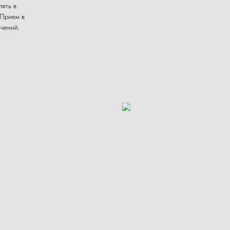
ять в
 Прием в
чений.