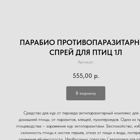
ПАРАБИО ПРОТИВОПАРАЗИТАР
СПРЕЙ ДЛЯ ПТИЦ 1Л
Артикул:
555,00
р.
В корзину
Средство для кур от пероеда антипаразитарный комплекс для 
домашней птицы, от паразитов, клещей, пухопероедов. Одна из 
птицеводства – заражение кур эктопаразитами. Беспокойство, из
склонность птицы к чистке перьев, отказ от пищи и воды, потеря
снижение яйценоскости. Необходимо средство ( ветаптека для пт