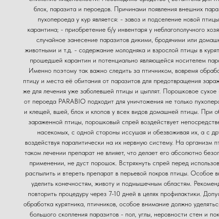
блох, паразита и пероедов. Причинами появления внешних пара
пухопероеда у кур является: - завоз и подселение новой птицы
карантина; - приобретение б/у инвентаря у неблагополучного хозя
случайное занесение паразитов дикими, бродячими или домаш
животными и т.д. - содержание молодняка и взрослой птицы в курят
прошедшей карантин и потенциально являющейся носителем пар
Именно поэтому так важно следить за птичником, вовремя обраб
птицу и места её обитания от паразитов для предотвращения зара
же для лечения уже заболевшей птицы и цыплят. Порошковое сухое
от пероеда PARABIO подходит для уничтожения не только пухоперо
и клещей, вшей, блох и клопов у всех видов домашней птицы. При 
зараженной птицы, порошковый спрей воздействует непосредств
насекомых, с одной стороны иссушая и обезвоживая их, а с др
воздействуя паралитически на их нервную систему. На организм п
таком лечении препарат не влияет, что делает его абсолютно безо
применении, не дуст порошок. Встряхнуть спрей перед использо
распылить и втереть препарат в перьевой покров птицы. Особое 
уделить конечностям, животу и подмышечным областям. Рекомен
повторить процедуру через 7-10 дней в целях профилактики. Допу
обработка курятника, птичников, особое внимание должно уделять
большого скопления паразитов - пол, углы, неровности стен и по