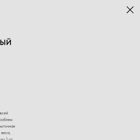
НЫЙ
всей
проблем
быточная
 веса,
иц ) от