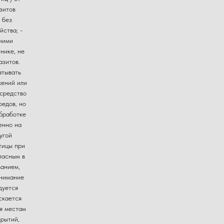
зитов
 без
йства; -
ними
нике, не
азитов.
атывать
жений или
 средство
едов, но
обработке
енно на
угой
тицы при
пасным в
ванием,
внимание
дуется
скается
ся местам
крытий,