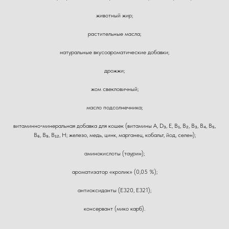
животный жир;
растительные масла;
натуральные вкусоароматические добавки;
дрожжи;
жом свекловичный;
масло подсолнечника;
витаминно‑минеральная добавка для кошек (витамины А, D₃, Е, В₁, В₂, В₃, В₄, В₅,
В₆, В₉, В₁₂, Н; железо, медь, цинк, марганец, кобальт, йод, селен);
аминокислоты (таурин);
ароматизатор «кролик» (0,05 %);
антиоксиданты (Е320, Е321);
консервант (мико карб).