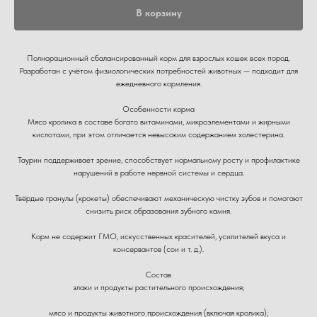
В корзину
Полнорационный сбалансированный корм для взрослых кошек всех пород.
Разработан с учётом физиологических потребностей животных — подходит для
ежедневного кормления.
Особенности корма
Мясо кролика в составе богато витаминами, микроэлементами и жирными
кислотами, при этом отличается невысоким содержанием холестерина.
Таурин поддерживает зрение, способствует нормальному росту и профилактике
нарушений в работе нервной системы и сердца.
Твёрдые гранулы (крокеты) обеспечивают механическую чистку зубов и помогают
снизить риск образования зубного камня.
Корм не содержит ГМО, искусственных красителей, усилителей вкуса и
консервантов (сои и т. д.).
Состав
злаки и продукты растительного происхождения;
мясо и продукты животного происхождения (включая кролика);