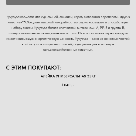
Кукуруза кормовая для кур, свиней, лошадей, коров, молодняка перепелов и других
животных**Обладает высокой калорийностью, зерно насыщает и способствует
набору массы. Кукуруза богата клетчаткой, витаминами А, РР, Е и группы В,
минеральными веществами, аминокислотами. Из всех злаковых зерно кукурузы
имеет наивысшую энергетическую ценность. Кукуруза - одна из основных частей
комбикормов и кормовых смесей, подходящих для всех видов
сельскохозяйственных животных.
С ЭТИМ ПОКУПАЮТ:
АЛЕЙКА УНИВЕРСАЛЬНАЯ 35КГ
1 040
р.