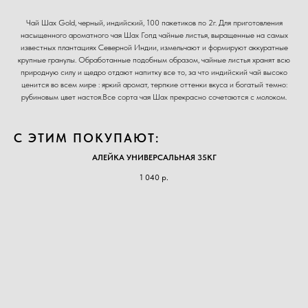
Чай Шах Gold, черный, индийский, 100 пакетиков по 2г. Для приготовления
насыщенного ароматного чая Шах Гопд чайные листья, выращенные на самых
известных плантациях Северной Индии, измельчают и формируют аккуратные
крупные гранулы. Обработанные подобным образом, чайные листья хранят всю
природную силу и щедро отдают напитку все то, за что индийский чай высоко
ценится во всем мире : яркий аромат, терпкие оттенки вкуса и богатый темно:
рубиновым цвет настоя.Все сорта чая Шах прекрасно сочетаются с молоком.
С ЭТИМ ПОКУПАЮТ:
АЛЕЙКА УНИВЕРСАЛЬНАЯ 35КГ
1 040
р.