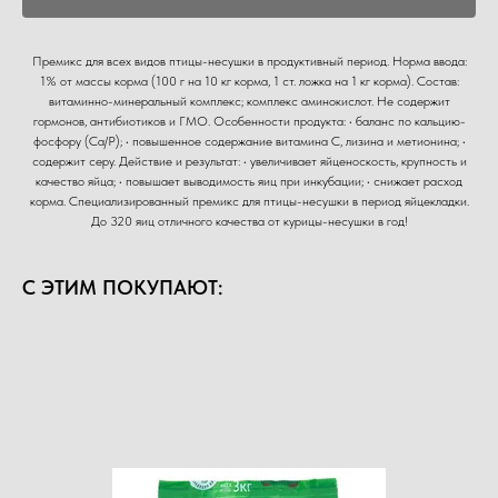
Премикс для всех видов птицы-несушки в продуктивный период. Норма ввода:
1% от массы корма (100 г на 10 кг корма, 1 ст. ложка на 1 кг корма). Состав:
витаминно-минеральный комплекс; комплекс аминокислот. Не содержит
гормонов, антибиотиков и ГМО. Особенности продукта: • баланс по кальцию-
фосфору (Са/Р); • повышенное содержание витамина С, лизина и метионина; •
содержит серу. Действие и результат: • увеличивает яйценоскость, крупность и
качество яйца; • повышает выводимость яиц при инкубации; • снижает расход
корма. Специализированный премикс для птицы-несушки в период яйцекладки.
До 320 яиц отличного качества от курицы-несушки в год!
С ЭТИМ ПОКУПАЮТ: