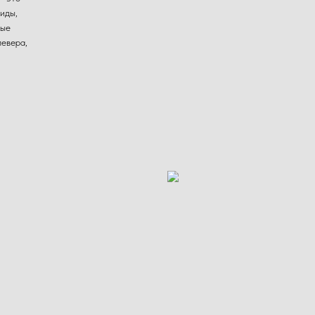
иды,
ные
левера,