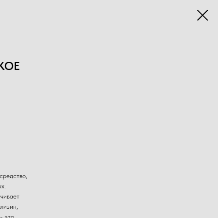
КОЕ
средство,
х.
чивает
лизин,
- это