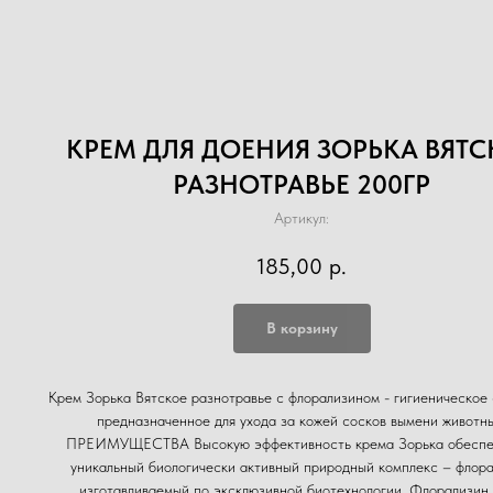
КРЕМ ДЛЯ ДОЕНИЯ ЗОРЬКА ВЯТС
РАЗНОТРАВЬЕ 200ГР
Артикул:
185,00
р.
В корзину
Крем Зорька Вятское разнотравье с флорализином - гигиеническое 
предназначенное для ухода за кожей сосков вымени животны
ПРЕИМУЩЕСТВА Высокую эффективность крема Зорька обеспе
уникальный биологически активный природный комплекс – флора
изготавливаемый по эксклюзивной биотехнологии. Флорализин 