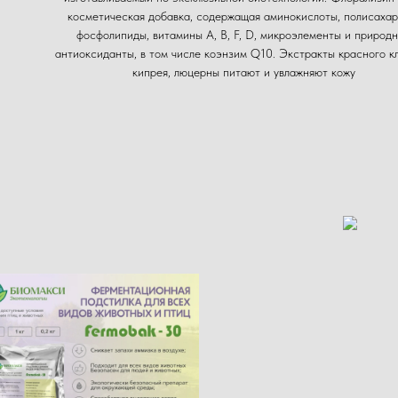
косметическая добавка, содержащая аминокислоты, полисахар
фосфолипиды, витамины А, В, F, D, микроэлементы и природ
антиоксиданты, в том числе коэнзим Q10. Экстракты красного к
кипрея, люцерны питают и увлажняют кожу