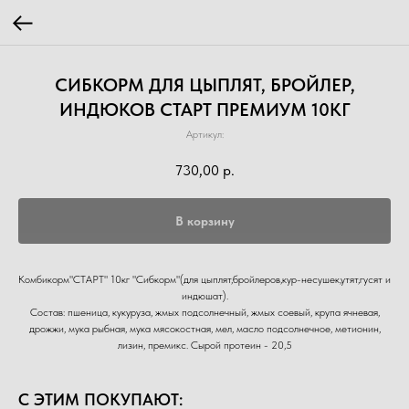
СИБКОРМ ДЛЯ ЦЫПЛЯТ, БРОЙЛЕР,
ИНДЮКОВ СТАРТ ПРЕМИУМ 10КГ
Артикул:
730,00
р.
В корзину
Комбикорм"СТАРТ" 10кг "Сибкорм"(для цыплят,бройлеров,кур-несушек,утят,гусят и
индюшат).
Состав: пшеница, кукуруза, жмых подсолнечный, жмых соевый, крупа ячневая,
дрожжи, мука рыбная, мука мясокостная, мел, масло подсолнечное, метионин,
лизин, премикс. Сырой протеин - 20,5
С ЭТИМ ПОКУПАЮТ: