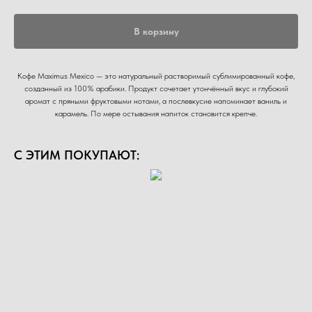
В корзину
Кофе Maximus Mexico — это натуральный растворимый сублимированный кофе,
созданный из 100% арабики. Продукт сочетает утончённый вкус и глубокий
аромат с пряными фруктовыми нотами, а послевкусие напоминает ваниль и
карамель. По мере остывания напиток становится крепче.
С ЭТИМ ПОКУПАЮТ: