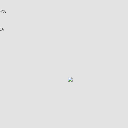
РУ;
ВА