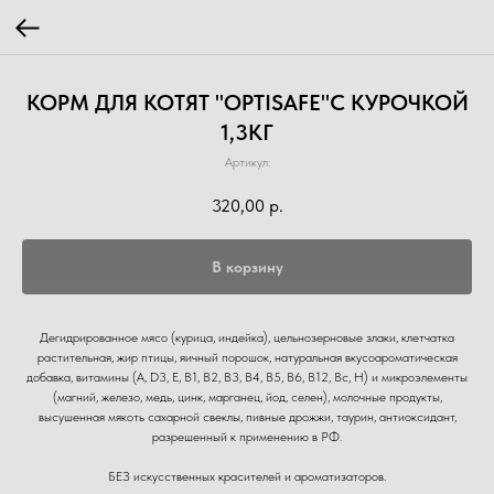
КОРМ ДЛЯ КОТЯТ "OPTISAFE"С КУРОЧКОЙ
1,3КГ
Артикул:
320,00
р.
В корзину
Дегидрированное мясо (курица, индейка), цельнозерновые злаки, клетчатка
растительная, жир птицы, яичный порошок, натуральная вкусоароматическая
добавка, витамины (А, D3, Е, В1, В2, В3, В4, В5, В6, В12, Вс, Н) и микроэлементы
(магний, железо, медь, цинк, марганец, йод, селен), молочные продукты,
высушенная мякоть сахарной свеклы, пивные дрожжи, таурин, антиоксидант,
разрешенный к применению в РФ.
БЕЗ искусственных красителей и ароматизаторов.