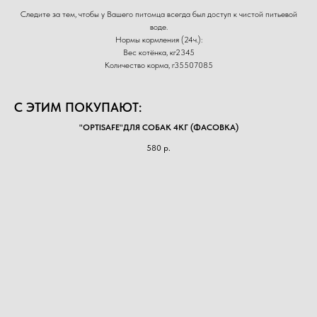
Следите за тем, чтобы у Вашего питомца всегда был доступ к чистой питьевой
воде.
Нормы кормления (24ч.):
Вес котёнка, кг2345
Количество корма, г35507085
С ЭТИМ ПОКУПАЮТ:
"OPTISAFE"ДЛЯ СОБАК 4КГ (ФАСОВКА)
580
р.