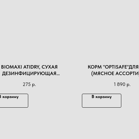
BIOMAXI ATIDRY, СУХАЯ
КОРМ "OPTISAFE"ДЛ
ДЕЗИНФИЦИРУЮЩАЯ
(МЯСНОЕ АССОРТИ)
СЫПКА ДЛЯ ПТИЦЕВОДСТВА
275
р.
1 890
р.
1КГ
В корзину
В корзину