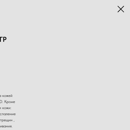
ГР
а кожей
 D. Кроме
 кожи:
оспаление
трещин ,
ивания.