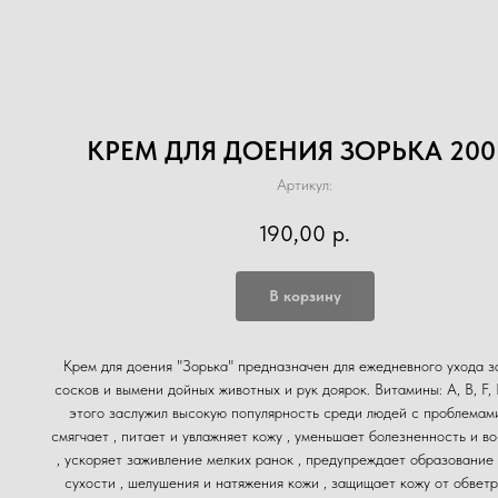
КРЕМ ДЛЯ ДОЕНИЯ ЗОРЬКА 200
Артикул:
190,00
р.
В корзину
Крем для доения "Зорька" предназначен для ежедневного ухода з
сосков и вымени дойных животных и рук доярок. Витамины: A, B, F,
этого заслужил высокую популярность среди людей с проблемами
смягчает , питает и увлажняет кожу , уменьшает болезненность и в
, ускоряет заживление мелких ранок , предупреждает образование 
сухости , шелушения и натяжения кожи , защищает кожу от обветр