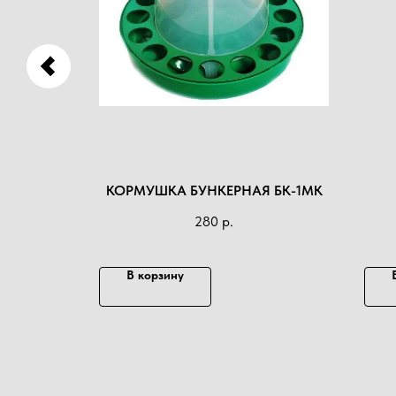
 25КГ
КОРМУШКА БУНКЕРНАЯ БК-1МК
280
р.
ПРИ
В корзину